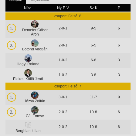
Név
Ny-E-V
Sz-K
P
csoport: Felső: 8
1.
2-0-1
9-5
6
Demeter Gábor
Áron
2.
2-0-1
6-5
6
Botond Adorján
1-0-2
6-6
3
Hegyi Roland
1-0-2
3-8
3
Elekes-Köllő Jenő
csoport: Felső: 7
1.
3-0-1
11-7
9
Józsa Zoltán
2.
2-0-2
10-8
6
Gál Emese
2-0-2
10-8
6
Berghian Iulian