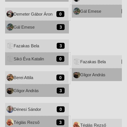
Gál Emese
1
Demeter Gábor Áron
0
Gál Emese
3
Fazakas Bela
3
Sikó Éva Katalin
0
Fazakas Bela
3
Gligor András
0
Berei Attila
0
Gligor András
3
Dénesi Sándor
0
Téglás Rezső
3
Téglás Rezső
0