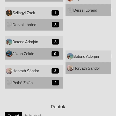
Derzsi Lóránd
3
Szilagyi Zsolt
1
Derzsi Lóránd
3
Botond Adorján
3
Józsa Zoltán
0
Botond Adorján
0
Horváth Sándor
3
Horváth Sándor
3
Pethő Zalán
2
Pontok
Csoport
Helyezések