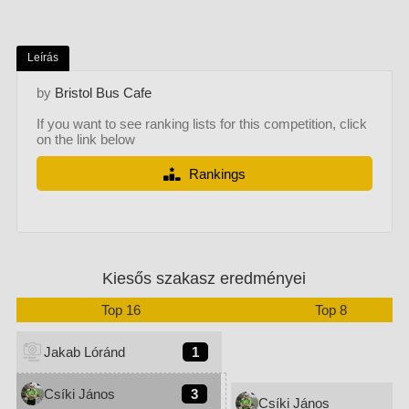
Leírás
by
Bristol Bus Cafe
If you want to see ranking lists for this competition, click
on the link below
Rankings
Kiesős szakasz eredményei
Top 16
Top 8
Jakab Lóránd
1
Csíki János
3
Csíki János
3