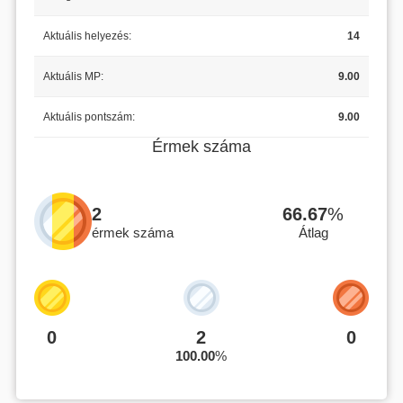
Aktuális helyezés:
14
Aktuális MP:
9.00
Aktuális pontszám:
9.00
Érmek száma
2
66.67
%
érmek száma
Átlag
0
2
0
100.00
%