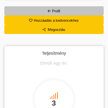
Profil
Hozzáadás a kedvencekhez
Megosztás
Teljesítmény
Elmúlt egy év:
3