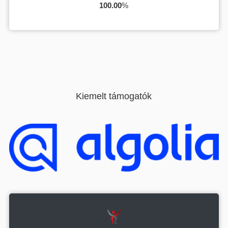
100.00
%
Kiemelt támogatók