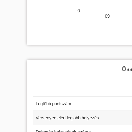
0
09
Öss
Legtöbb pontszám
Versenyen elért legjobb helyezés
Dobogós helyezések száma