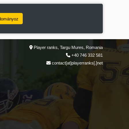
dományoz
Player ranks, Targu Mures, Romania
+40 746 332 581
contact[at]playerranks[.]net