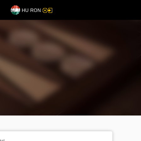
HU
RON
v: