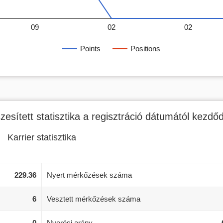
09
02
02
Points
Positions
zesített statisztika a regisztráció dátumától kezdő
Karrier statisztika
229.36
Nyert mérkőzések száma
6
Vesztett mérkőzések száma
0
Nyerési arány