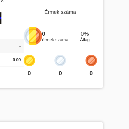
Érmek száma
0
0%
érmek száma
Átlag
-
0.00
0
0
0