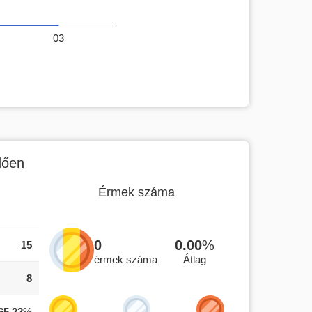
03
dően
Érmek száma
0
0.00
%
15
érmek száma
Átlag
8
65.22
%