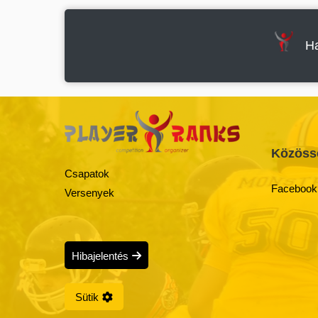
Ha
Közöss
Csapatok
Facebook
Versenyek
Hibajelentés
Sütik