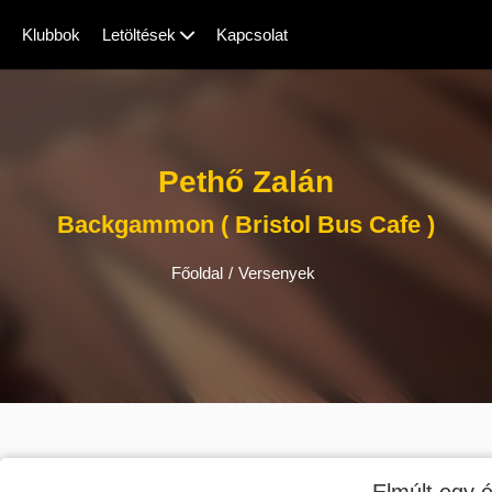
Klubbok
Letöltések
Kapcsolat
Pethő Zalán
Backgammon ( Bristol Bus Cafe )
Főoldal
/
Versenyek
Elmúlt egy é