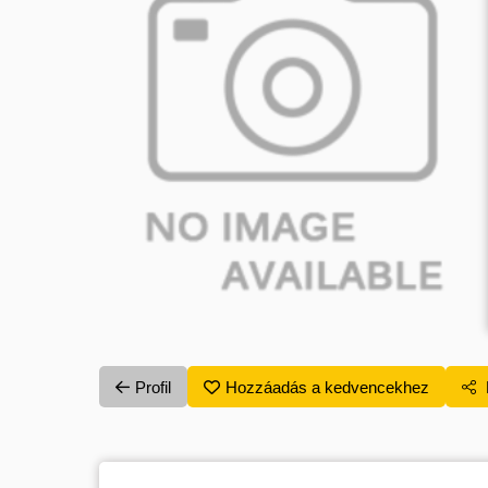
Profil
Hozzáadás a kedvencekhez