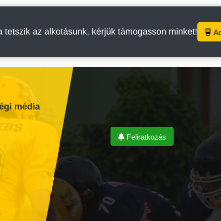
 tetszik az alkotásunk, kérjük támogasson minket!
A
égi média
Feliratkozás