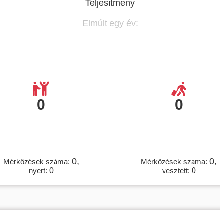
Teljesítmény
Elmúlt egy év:
0
0
0,
0,
Mérkőzések száma:
Mérkőzések száma:
nyert:
0
vesztett:
0