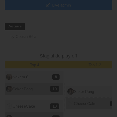
Live admin
Descriere
by Cousin Béla
Stagiul de play off
Top 4
Top 1-2
Nekem 8
8
Saker Pong
10
Saker Pong
9
CheeseCake
10
CheeseCake
10