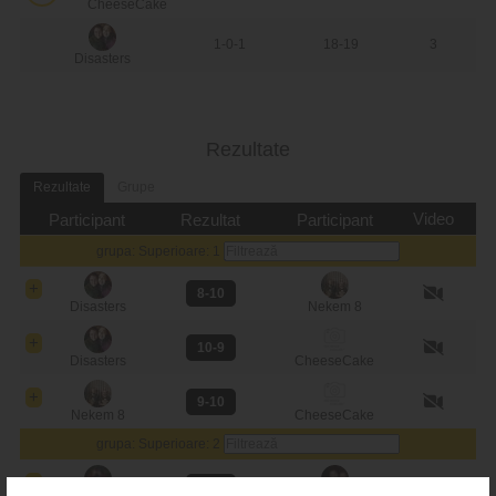
CheeseCake
1-0-1
18-19
3
Disasters
Rezultate
Rezultate
Grupe
Video
Participant
Rezultat
Participant
grupa: Superioare: 1
8-10
Disasters
Nekem 8
10-9
Disasters
CheeseCake
9-10
Nekem 8
CheeseCake
grupa: Superioare: 2
10-5