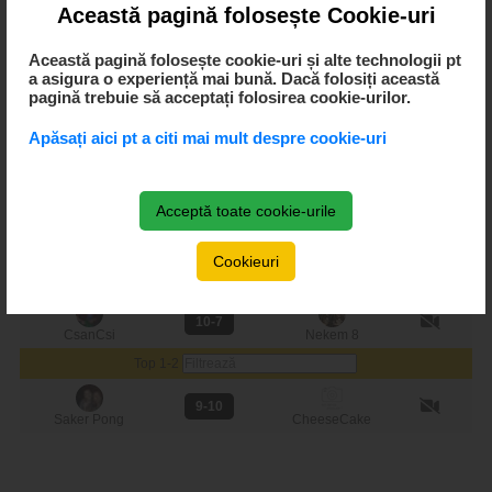
CsanCsi
Saker Pong
Această pagină folosește Cookie-uri
10-9
Această pagină folosește cookie-uri și alte technologii pt
CsanCsi
Nem Mindegy?
a asigura o experiență mai bună. Dacă folosiți această
pagină trebuie să acceptați folosirea cookie-urilor.
10-9
Saker Pong
Nem Mindegy?
Apăsați aici pt a citi mai mult despre cookie-uri
Top 4
8-10
Nekem 8
Saker Pong
Acceptă toate cookie-urile
10-6
CheeseCake
CsanCsi
Cookieuri
Top 3-4
10-7
CsanCsi
Nekem 8
Top 1-2
9-10
Saker Pong
CheeseCake