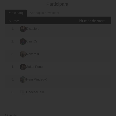
Participanți
Participanți
Abonați la newsletter
Nume
Număr de start
1.
Disasters
2.
CsanCsi
3.
Nekem 8
4.
Saker Pong
5.
Nem Mindegy?
6.
CheeseCake
Meniu