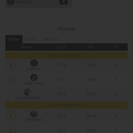
CsanCsi
6
Puncte
Grupe
Poziții
Marcatori
Nume
C-E-Î
F-P
P
grupa: Superioare: 2
1.
2-0-0
20-14
6
CsanCsi
2.
1-0-1
15-19
3
Saker Pong
0-0-2
18-20
0
Nem Mindegy?
grupa: Superioare: 1
1.
1-0-1
19-18
3
Nekem 8
2.
1-0-1
19-19
3