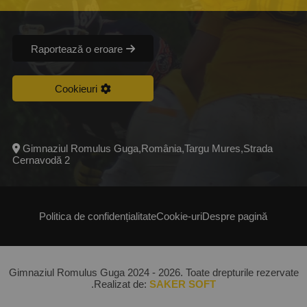
Raportează o eroare
Cookieuri
Gimnaziul Romulus Guga,România,Targu Mures,Strada
Cernavodă 2
Politica de confidențialitate
Cookie-uri
Despre pagină
Gimnaziul Romulus Guga
2024 - 2026. Toate drepturile rezervate
.Realizat de:
SAKER SOFT