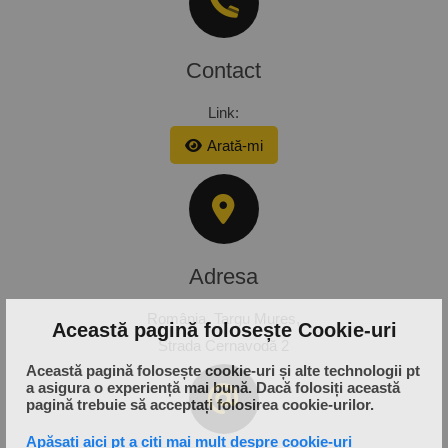
Contact
Link:
Arată-mi
Adresa
România,
Targu Mures,
Această pagină folosește Cookie-uri
Strada Cernavodă 2
Această pagină folosește cookie-uri și alte technologii pt
a asigura o experiență mai bună. Dacă folosiți această
pagină trebuie să acceptați folosirea cookie-urilor.
Apăsați aici pt a citi mai mult despre cookie-uri