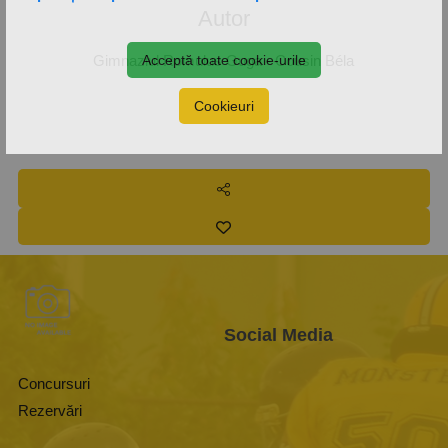
Autor
Acceptă toate cookie-urile
Gimnaziul Romulus Guga -
Cousin Béla
Cookieuri
Social Media
Concursuri
Rezervări