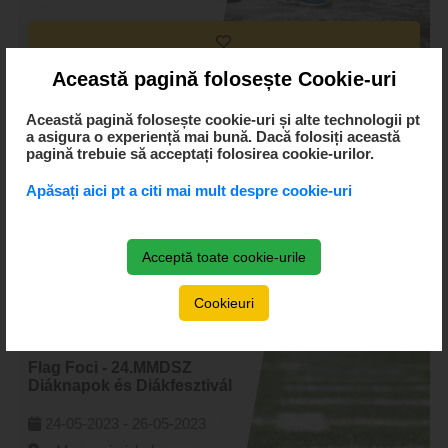
Această pagină folosește Cookie-uri
Kosárlabda - 24.MMDSZ
Diáknapok és Diákfesztivál
Această pagină folosește cookie-uri și alte technologii pt
a asigura o experiență mai bună. Dacă folosiți această
24-05-2023 -
26-05-2023
pagină trebuie să acceptați folosirea cookie-urilor.
-, Marosvásárhely
Apăsați aici pt a citi mai mult despre cookie-uri
by MMDSZ
Acceptă toate cookie-urile
Cookieuri
Flag Foci - 24.MMDSZ
Diáknapok és Diákfesztivál
24-05-2023 -
26-05-2023