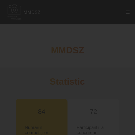
MMDSZ
MMDSZ
Statistic
84
72
Numărul
Participanții la
competițiilor
concursuri