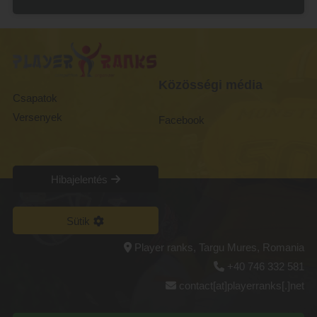
Közösségi média
Csapatok
Versenyek
Facebook
Hibajelentés
Sütik
Player ranks, Targu Mures, Romania
+40 746 332 581
contact[at]playerranks[.]net