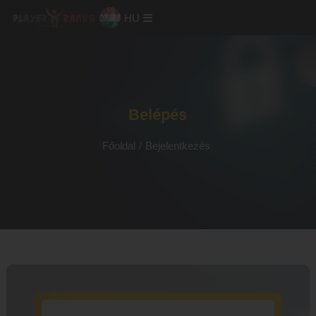
HU
Belépés
Főoldal
/
Bejelentkezés