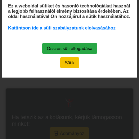
Ez a weboldal sütiket és hasonló technológiákat használ
a legjobb felhasználói élmény biztosítása érdekében. Az
oldal használatával Ön hozzájárul a sütik használatához.
Kattintson ide a süti szabályzatunk elolvasásához
Kiemelt támogatók
Összes süti elfogadása
Sütik
Ha tetszik az alkotásunk, kérjük támogasson
minket!
Adományoz