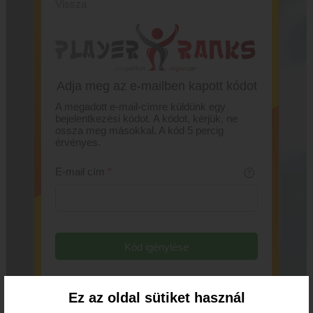
Vissza
Adja meg az e-mailben kapott kódot
A megadott e-mail-címre küldünk egy
bejelentkezési kódot. A kódot, kérjük, ne
ossza meg másokkal. A kód 5 percig
érvényes.
E-mail cím
*
Kód igénylése
Ez az oldal sütiket használ