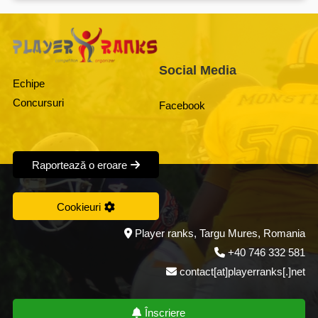
Social Media
Echipe
Concursuri
Facebook
Raportează o eroare
Cookieuri
Player ranks, Targu Mures, Romania
+40 746 332 581
contact[at]playerranks[.]net
Înscriere