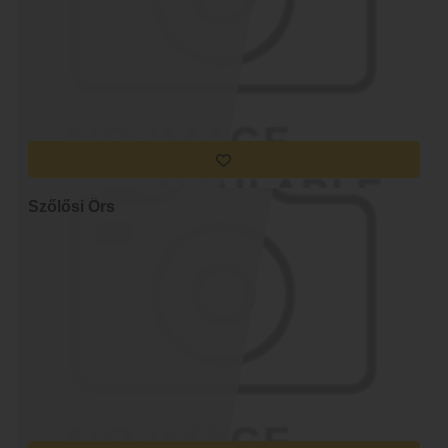
Szőlősi Örs