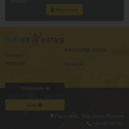
minket!
Adományoz
Közösségi média
Csapatok
Versenyek
Facebook
Hibajelentés
Sütik
Player ranks, Targu Mures, Romania
+40 746 332 581