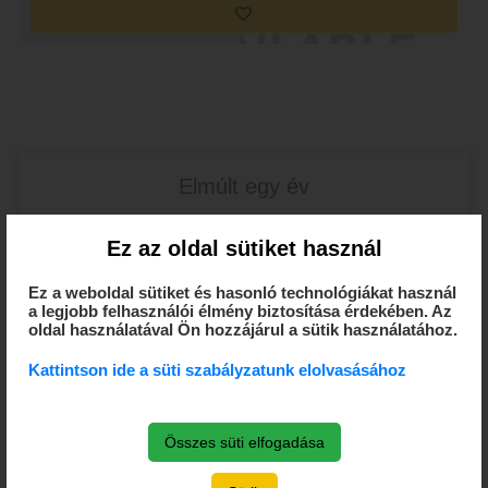
Elmúlt egy év
Érmek száma
Ez az oldal sütiket használ
Ez a weboldal sütiket és hasonló technológiákat használ
a legjobb felhasználói élmény biztosítása érdekében. Az
0
0.00
%
oldal használatával Ön hozzájárul a sütik használatához.
érmek száma
Átlag
Kattintson ide a süti szabályzatunk elolvasásához
Összes süti elfogadása
0
0
0