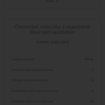
nyert:
11
Összesített statisztika a regisztráció
dátumától kezdődően
Karrier statisztika
Legtöbb pontszám
464.32
Versenyen elért legjobb helyezés
1
Dobogós helyezések száma
0
Ranglistában elért legjobb helyezés
1
Versenyek száma amin részt vett
32