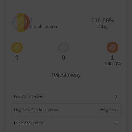
1
100.00
%
érmek száma
Átlag
0
0
1
100.00
%
Teljesítmény
Legjobb helyezés:
3
Legjobb ranglista-helyezés:
Még nincs
Büntetések száma:
0