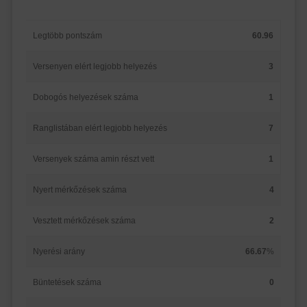
Legtöbb pontszám
60.96
Versenyen elért legjobb helyezés
3
Dobogós helyezések száma
1
Ranglistában elért legjobb helyezés
7
Versenyek száma amin részt vett
1
Nyert mérkőzések száma
4
Vesztett mérkőzések száma
2
Nyerési arány
66.67
%
Büntetések száma
0