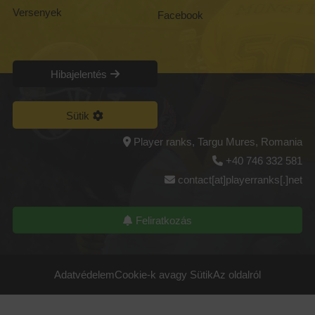
Versenyek
Facebook
Hibajelentés
Sütik
Player ranks, Targu Mures, Romania
+40 746 332 581
contact[at]playerranks[.]net
Feliratkozás
Adatvédelem
Cookie-k avagy Sütik
Az oldalról