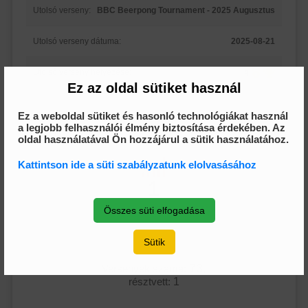
Utolsó verseny:
BBC Beerpong Tournament - 2025 Augusztus
Utolsó verseny dátuma:
2025-08-21
Utolsó verseny helyezése:
3
Ez az oldal sütiket használ
Ez a weboldal sütiket és hasonló technológiákat használ
a legjobb felhasználói élmény biztosítása érdekében. Az
oldal használatával Ön hozzájárul a sütik használatához.
Kattintson ide a süti szabályzatunk elolvasásához
1
Összes süti elfogadása
Sütik
73,
Versenyek száma:
résztvett:
1