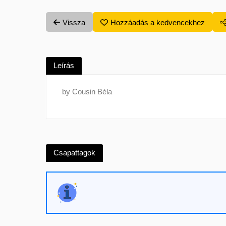
Vissza
Hozzáadás a kedvencekhez
Leírás
by Cousin Béla
Csapattagok