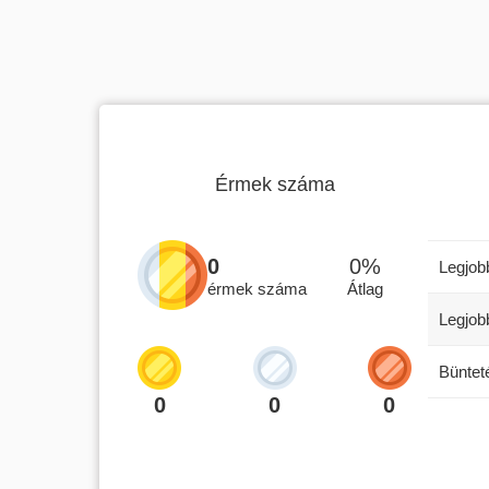
Érmek száma
0
0%
Legjob
Ez a 
érmek száma
Átlag
felha
Legjobb
hozzá
Katti
Büntet
0
0
0