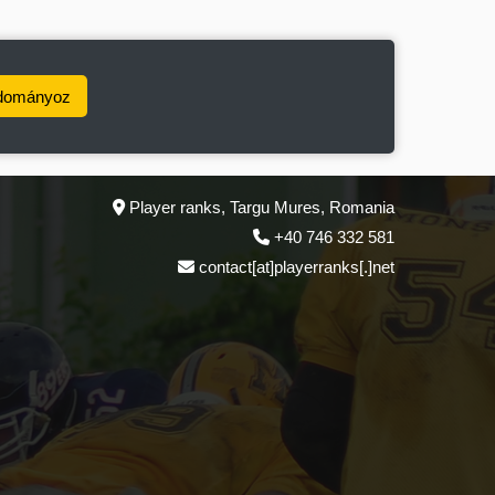
dományoz
Player ranks, Targu Mures, Romania
+40 746 332 581
contact[at]playerranks[.]net