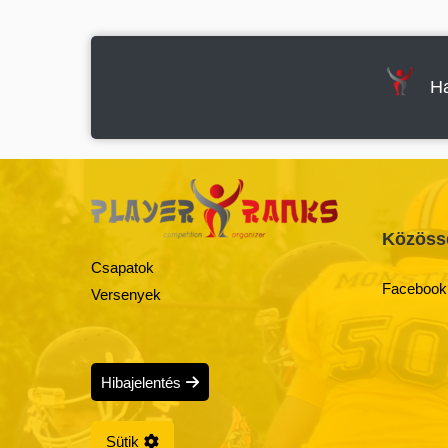
Ha
Közöss
Csapatok
Facebook
Versenyek
Hibajelentés
Sütik