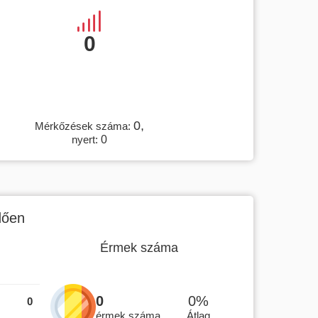
0
0,
Mérkőzések száma:
nyert:
0
dően
Érmek száma
0
0%
0
érmek száma
Átlag