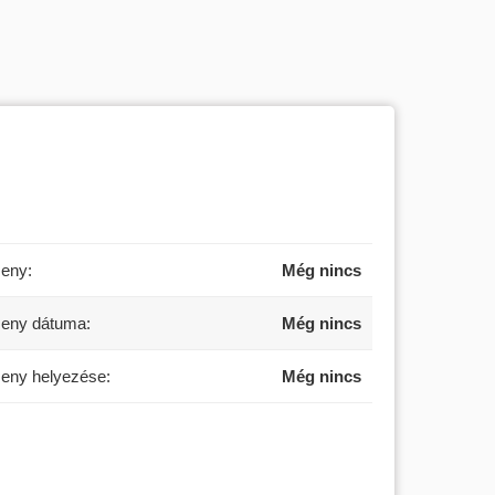
seny:
Még nincs
seny dátuma:
Még nincs
seny helyezése:
Még nincs