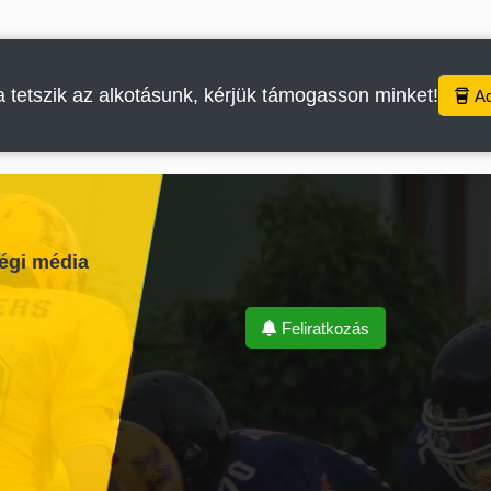
 tetszik az alkotásunk, kérjük támogasson minket!
A
égi média
Feliratkozás