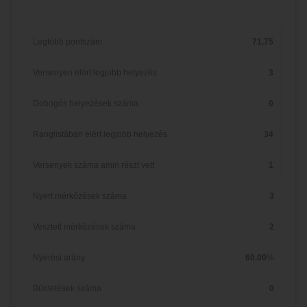
Legtöbb pontszám
71.75
Versenyen elért legjobb helyezés
3
Dobogós helyezések száma
0
Ranglistában elért legjobb helyezés
34
Versenyek száma amin részt vett
1
Nyert mérkőzések száma
3
Vesztett mérkőzések száma
2
Nyerési arány
60.00
%
Büntetések száma
0