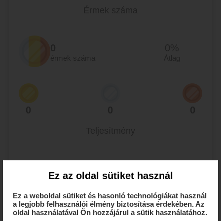
Érmek száma
0
0%
érmek száma
Átlag
0
0
0
Teljesítmény
Legjobb helyezés:
Még nincs
Ez az oldal sütiket használ
Legjobb ranglista-helyezés:
Még nincs
Ez a weboldal sütiket és hasonló technológiákat használ
a legjobb felhasználói élmény biztosítása érdekében. Az
oldal használatával Ön hozzájárul a sütik használatához.
Büntetések száma:
0