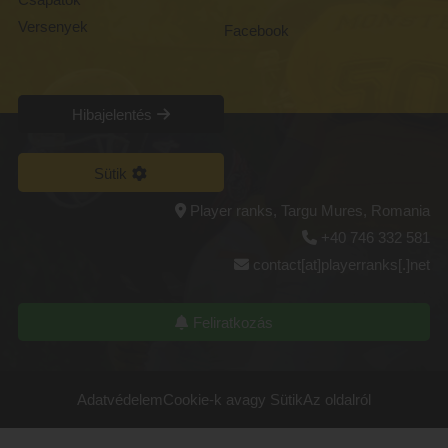
Versenyek
Facebook
Hibajelentés
Sütik
Player ranks, Targu Mures, Romania
+40 746 332 581
contact[at]playerranks[.]net
Feliratkozás
Adatvédelem
Cookie-k avagy Sütik
Az oldalról