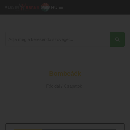
HU
Bombeáék
Főoldal
/
Csapatok