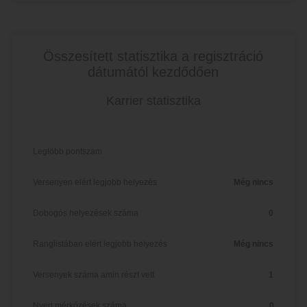
Összesített statisztika a regisztráció
dátumától kezdődően
Karrier statisztika
Legtöbb pontszám
Versenyen elért legjobb helyezés
Még nincs
Dobogós helyezések száma
0
Ranglistában elért legjobb helyezés
Még nincs
Versenyek száma amin részt vett
1
Nyert mérkőzések száma
0