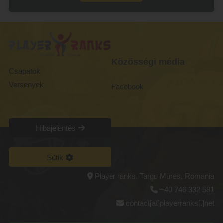
Közösségi média
Csapatok
Versenyek
Facebook
Hibajelentés
Sütik
Player ranks, Targu Mures, Romania
+40 746 332 581
contact[at]playerranks[.]net