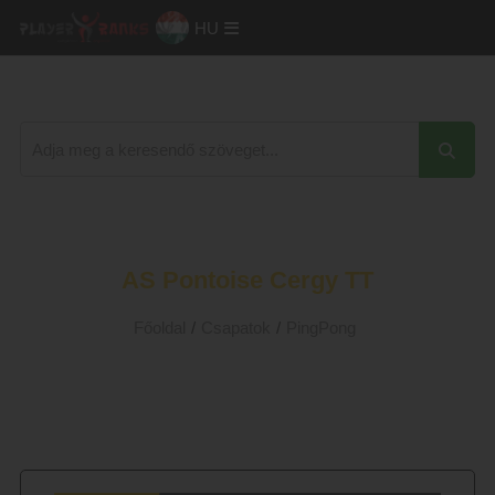
HU
AS Pontoise Cergy TT
Főoldal
/
Csapatok
/
PingPong