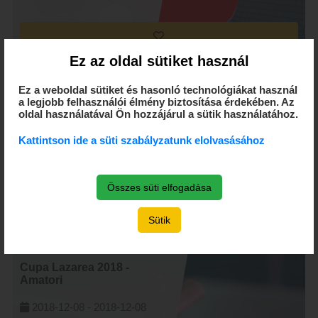
Ez az oldal sütiket használ
Cupa Judetului Harghita
2018 - Open-Elite
Ez a weboldal sütiket és hasonló technológiákat használ
a legjobb felhasználói élmény biztosítása érdekében. Az
2018-12-22 -
2018-12-22
oldal használatával Ön hozzájárul a sütik használatához.
1 Decembrie 1918 nr. 7.,
Odorheiu Secuiesc
Kattintson ide a süti szabályzatunk elolvasásához
by Amatur Romania
Összes süti elfogadása
Sütik
Cupa Lazarea 2018 -
Amatori
2018-12-08 -
2018-12-08