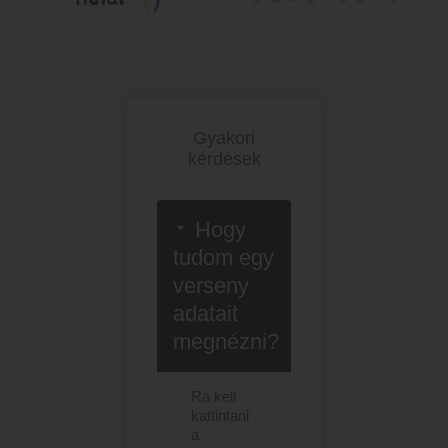
Gyakori
kérdések
Hogy
tudom egy
verseny
adatait
megnézni?
Rá kell
kattintani
a