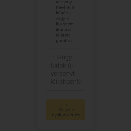
verseny
nevére
, a
képére
,
vagy a
kis szem
ikonnal
ellátott
gombra
.
Hogy
tudok új
versenyt
létrehozni?
Összes
gyakori kérdés