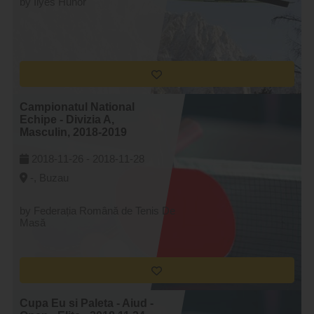
by Ilyes Hunor
Campionatul National
Echipe - Divizia A,
Masculin, 2018-2019
2018-11-26 -
2018-11-28
-, Buzau
by Federația Română de Tenis De
Masă
Cupa Eu si Paleta - Aiud -