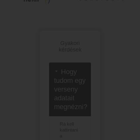
Gyakori
kérdések
Hogy
tudom egy
verseny
adatait
megnézni?
Rá kell
kattintani
a