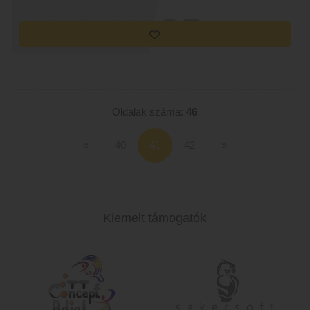
Oldalak száma:
46
«
40
42
»
Kiemelt támogatók