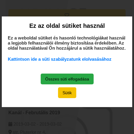
Ez az oldal sütiket használ
Ez jól esett - Februtális
2019
Ez a weboldal sütiket és hasonló technológiákat használ
a legjobb felhasználói élmény biztosítása érdekében. Az
2019-03-02 -
2019-03-02
oldal használatával Ön hozzájárul a sütik használatához.
str. Pluterlor nr 4,
Marosvásárhely
Kattintson ide a süti szabályzatunk elolvasásához
by MMDSZ
Összes süti elfogadása
Sütik
Kanál - Februtális 2019
2019-03-02 -
2019-03-02
str. Pluterlor nr 4,