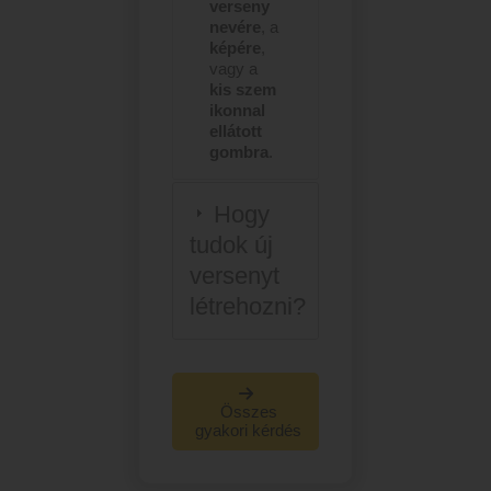
verseny
nevére
, a
képére
,
vagy a
kis szem
ikonnal
ellátott
gombra
.
Hogy
tudok új
versenyt
létrehozni?
Összes
gyakori kérdés