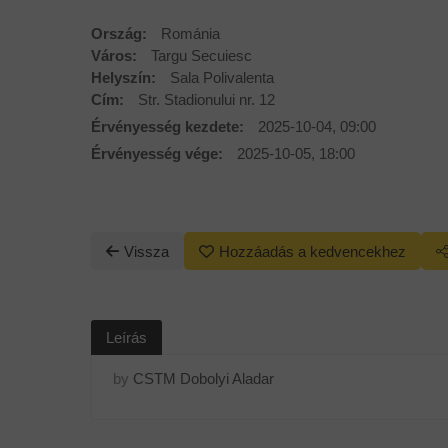
Ország:
Románia
Város:
Targu Secuiesc
Helyszín:
Sala Polivalenta
Cím:
Str. Stadionului nr. 12
Érvényesség kezdete:
2025-10-04, 09:00
Érvényesség vége:
2025-10-05, 18:00
Vissza
Hozzáadás a kedvencekhez
Leírás
by
CSTM Dobolyi Aladar