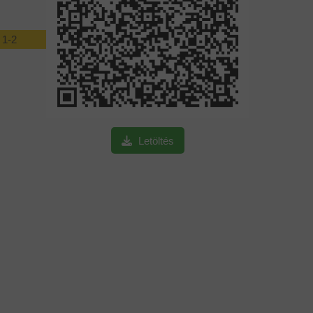
 1-2
Nyertes
Letöltés