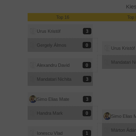
Kie
Top 16
Top 
Urus Kristóf
3
Gergely Álmos
0
Urus Kristóf
Mandatari Ni
Alexandru David
0
Mandatari Nichita
3
Simo Elias Mate
3
Handra Mark
0
Simo Elias 
Márton Ádá
Ionescu Vlad
1