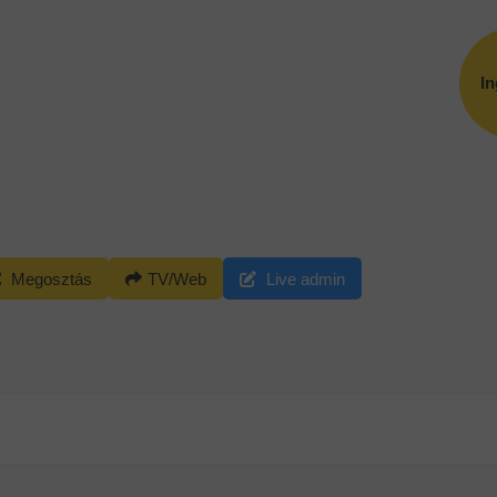
I
Megosztás
TV/Web
Live admin