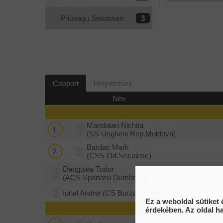
Pribeagu Sebastian
3
Csoport
Helyezések
Név
Mandatari Nichita
1.
(SS Ungheni Rep.Moldova)
Bardas Mark
2.
(CSS Od.Secuiesc)
Dangulea Tudor
(ACS Spartanii Dumbraveni)
Ionel Andrei
(CS Burza Hunedoara)
Ez a weboldal sütiket 
érdekében. Az oldal h