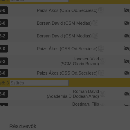
csoport: Felső: 2
3-0
Paizs Ákos
(CSS Od.Secuiesc)
3-0-0
9-4
9
3-0
Borsan David
(CSM Medias)
2-0-1
8-3
6
3-2
Borsan David
(CSM Medias)
1-0-2
5-6
3
3-0
Paizs Ákos
(CSS Od.Secuiesc)
0-0-3
0-9
0
Ionescu Vlad
csoport: Felső: 1
3-2
(SCM Gloria Buzau)
3-0-0
9-0
9
3-0
Paizs Ákos
(CSS Od.Secuiesc)
2-0-1
6-3
6
lső: 3
Roman David
3-0
1-0-2
3-7
3
(Academia D Dodean Arad)
0-0-3
1-9
0
Bostinaru Filip
3-1
(CS FC Arges Pitesti)
Bostinaru Filip
3-1
(CS FC Arges Pitesti)
Résztvevők
Roman David