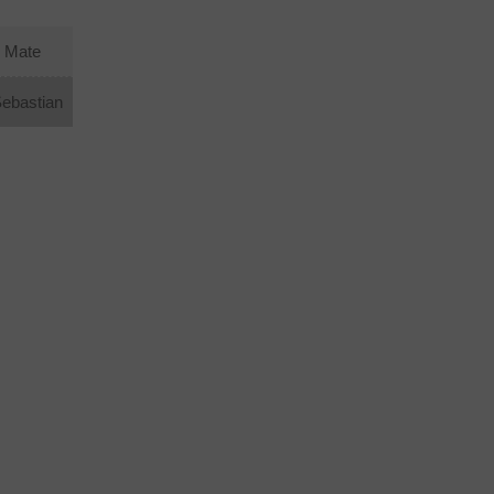
s Mate
3
Simo Elias Mate
Sebastian
0