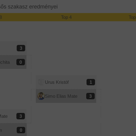
sős szakasz eredményei
8
Top 4
Top
3
chita
0
Urus Kristóf
1
Simo Elias Mate
3
Mate
3
m
0