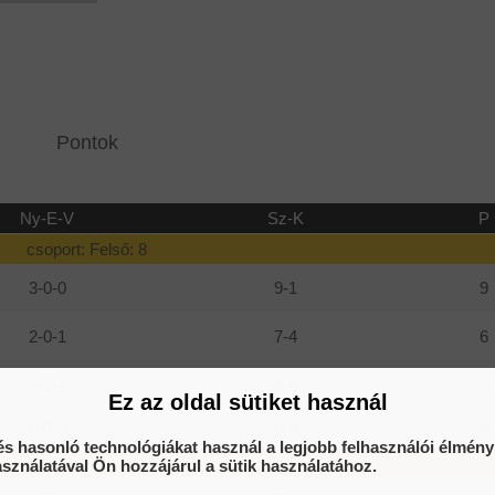
Pontok
Ny-E-V
Sz-K
P
csoport: Felső: 8
3-0-0
9-1
9
2-0-1
7-4
6
1-0-2
4-6
3
Ez az oldal sütiket használ
0-0-3
0-9
0
és hasonló technológiákat használ a legjobb felhasználói élmény
csoport: Felső: 7
asználatával Ön hozzájárul a sütik használatához.