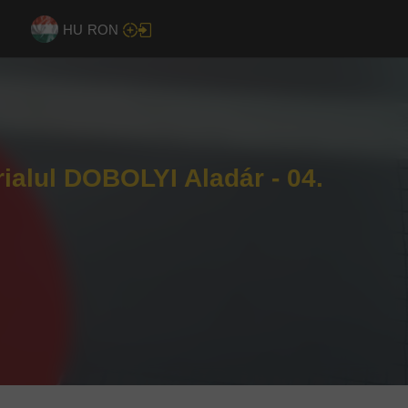
HU
RON
rialul DOBOLYI Aladár - 04.