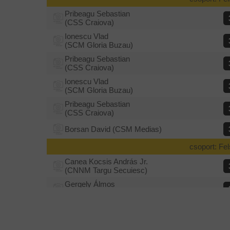
Pribeagu Sebastian
(CSS Craiova)
Pribeagu Sebastian
1.
(CSS Craiova)
Ionescu Vlad
(SCM Gloria Buzau)
Ionescu Vlad
2.
(SCM Gloria Buzau)
Pribeagu Sebastian
(CSS Craiova)
Borsan David
(CSM Medias)
Ionescu Vlad
Paizs Ákos
(CSS Od.Secuiesc)
(SCM Gloria Buzau)
Pribeagu Sebastian
(CSS Craiova)
Urus Kristóf
1.
(CNNM Targu Secuiesc)
Borsan David
(CSM Medias)
Szövérdi Krisztián
2.
csoport: Fe
(CSS Od.Secuiesc)
Canea Kocsis András Jr.
Morcov Razvan
(CSS Craiova)
(CNNM Targu Secuiesc)
Ambrus Alexandru
(Hunedoara)
Gergely Álmos
(CSS Od.Secuiesc)
Canea Kocsis András Jr.
(CNNM Targu Secuiesc)
Gergely Álmos