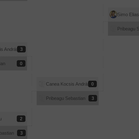
Simo Elia
Pribeagu 
s András Jr.
3
dan
0
Canea Kocsis András Jr.
0
Pribeagu Sebastian
3
u
2
bastian
3