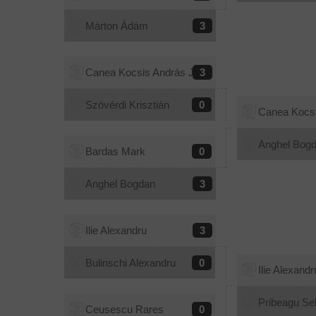
Márton Ádám
3
Canea Kocsis András Jr.
3
Szövérdi Krisztián
0
Canea Kocsi
Anghel Bog
Bardas Mark
0
Anghel Bogdan
3
Ilie Alexandru
3
Bulinschi Alexandru
0
Ilie Alexandr
Pribeagu Se
Ceusescu Rares
0