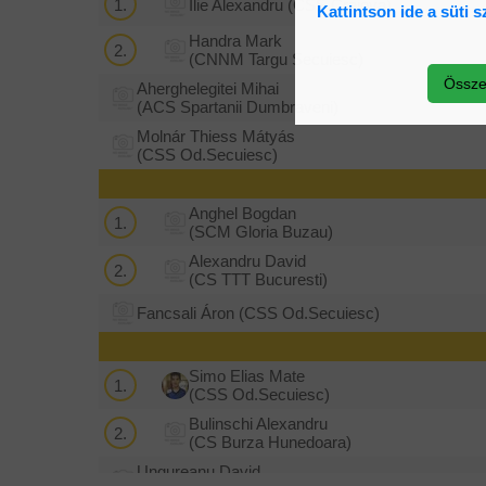
1.
Ilie Alexandru
(CSS Craiova)
Kattintson ide a süti 
Handra Mark
2.
(CNNM Targu Secuiesc)
Össze
Aherghelegitei Mihai
(ACS Spartanii Dumbraveni)
Molnár Thiess Mátyás
(CSS Od.Secuiesc)
Anghel Bogdan
1.
(SCM Gloria Buzau)
Alexandru David
2.
(CS TTT Bucuresti)
Fancsali Áron
(CSS Od.Secuiesc)
Simo Elias Mate
1.
(CSS Od.Secuiesc)
Bulinschi Alexandru
2.
(CS Burza Hunedoara)
Ungureanu David