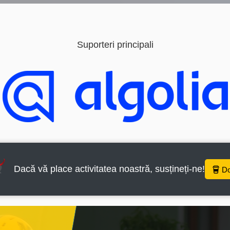
ți aici pt a citi mai mult despre cookie-uri
Acceptă toate cookie-urile
Cookieuri
Suporteri principali
Dacă vă place activitatea noastră, susțineți-ne!
D