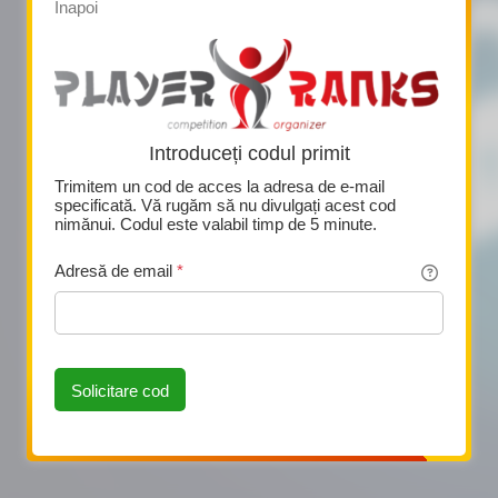
Înapoi
Introduceți codul primit
Trimitem un cod de acces la adresa de e-mail
specificată. Vă rugăm să nu divulgați acest cod
nimănui. Codul este valabil timp de 5 minute.
Adresă de email
*
Această pagină folosește Cookie-uri
Solicitare cod
tă pagină folosește cookie-uri și alte technologii pt a asigura o
iență mai bună. Dacă folosiți această pagină trebuie să acceptați
irea cookie-urilor.