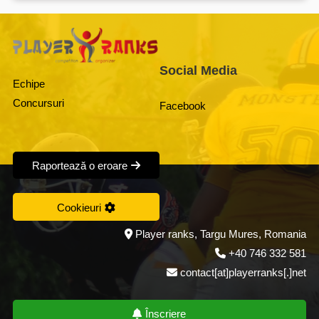
Social Media
Echipe
Concursuri
Facebook
Raportează o eroare
Cookieuri
Player ranks, Targu Mures, Romania
+40 746 332 581
contact[at]playerranks[.]net
Înscriere