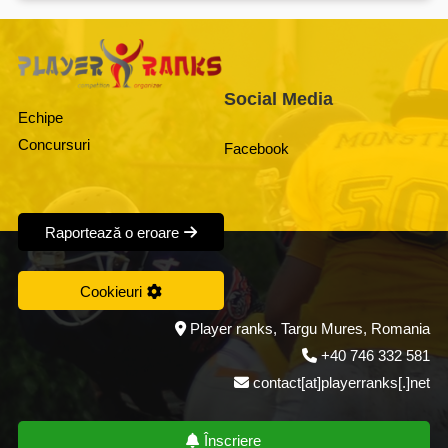
Social Media
Echipe
Concursuri
Facebook
Raportează o eroare
Cookieuri
Player ranks, Targu Mures, Romania
+40 746 332 581
contact[at]playerranks[.]net
Înscriere