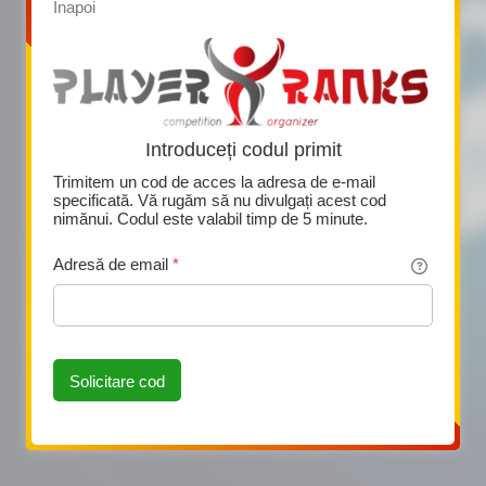
Înapoi
Introduceți codul primit
Trimitem un cod de acces la adresa de e-mail
specificată. Vă rugăm să nu divulgați acest cod
nimănui. Codul este valabil timp de 5 minute.
Adresă de email
*
Această pagină folosește Cookie-uri
Solicitare cod
tă pagină folosește cookie-uri și alte technologii pt a asigura o
iență mai bună. Dacă folosiți această pagină trebuie să acceptați
irea cookie-urilor.