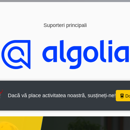
ți aici pt a citi mai mult despre cookie-uri
Acceptă toate cookie-urile
Cookieuri
Suporteri principali
Dacă vă place activitatea noastră, susțineți-ne!
D