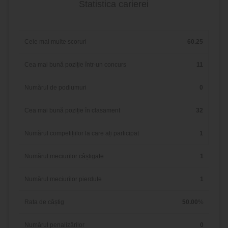
Statistica carierei
Cele mai multe scoruri
60.25
Cea mai bună poziție într-un concurs
11
Numărul de podiumuri
0
Cea mai bună poziție în clasament
32
Numărul competițiilor la care ați participat
1
Numărul meciurilor câștigate
1
Numărul meciurilor pierdute
1
Rata de câștig
50.00
%
Numărul penalizărilor
0