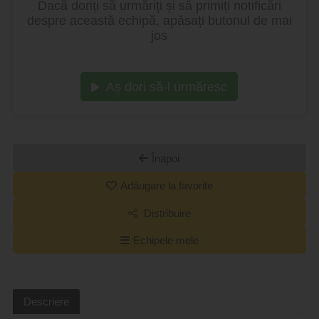
Dacă doriți să urmăriți și să primiți notificări
despre această echipă, apăsați butonul de mai
jos
Aș dori să-l urmăresc
Înapoi
Adăugare la favorite
Distribuire
Echipele mele
Descriere