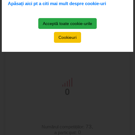
Numărul penalizărilor:
0
Apăsați aici pt a citi mai mult despre cookie-uri
Ultimul concurs:
Nu încă
Acceptă toate cookie-urile
Data ultimul concursului:
Nu încă
Cookieuri
Locul ultimul concursului:
Nu încă
0
73,
Numărul competițiilor:
a participat:
0