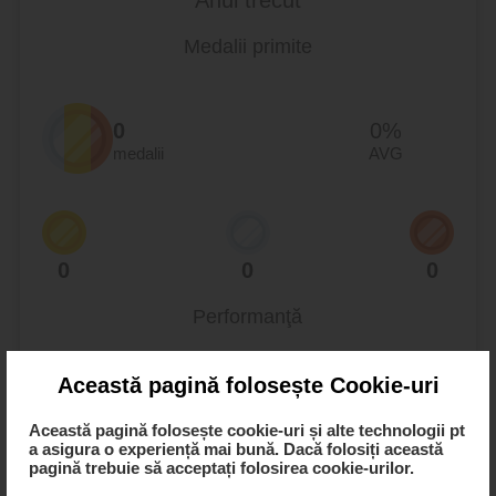
Anul trecut
Medalii primite
0
0%
medalii
AVG
0
0
0
Performanţă
Această pagină folosește Cookie-uri
Top loc:
Nu încă
Această pagină folosește cookie-uri și alte technologii pt
a asigura o experiență mai bună. Dacă folosiți această
Top clasament:
Nu încă
pagină trebuie să acceptați folosirea cookie-urilor.