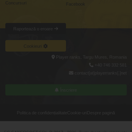
Concursuri
Facebook
Raportează o eroare
Cookieuri
Player ranks, Targu Mures, Romania
+40 746 332 581
contact[at]playerranks[.]net
Înscriere
Politica de confidențialitate
Cookie-uri
Despre pagină