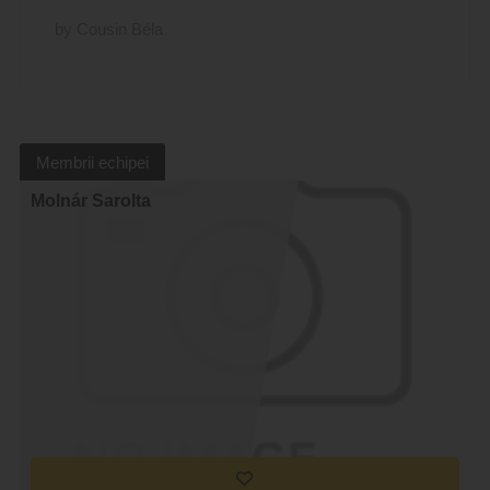
by Cousin Béla
Membrii echipei
Molnár Sarolta