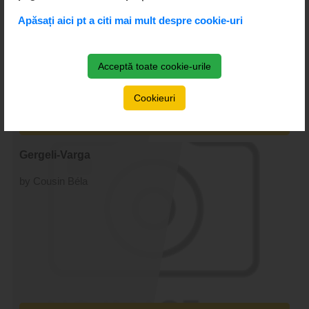
Apăsați aici pt a citi mai mult despre cookie-uri
Acceptă toate cookie-urile
Cookieuri
Gergeli-Varga
by Cousin Béla