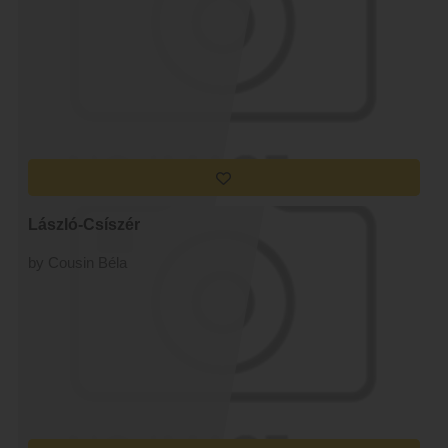
László-Csíszér
by Cousin Béla