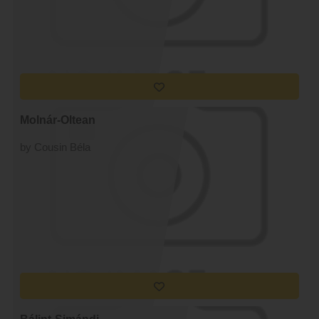
Molnár-Oltean
by Cousin Béla