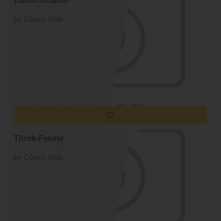
Bálint-Simándi
by Cousin Béla
Török-Fekete
by Cousin Béla