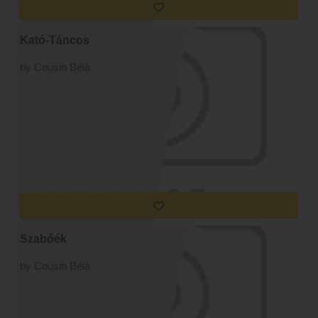
Kató-Táncos
by Cousin Béla
Szabóék
by Cousin Béla