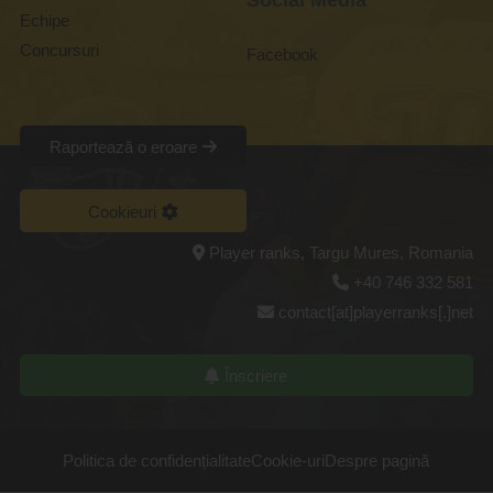
Social Media
Echipe
Concursuri
Facebook
Raportează o eroare
Cookieuri
Player ranks, Targu Mures, Romania
+40 746 332 581
contact[at]playerranks[.]net
Înscriere
Politica de confidențialitate
Cookie-uri
Despre pagină