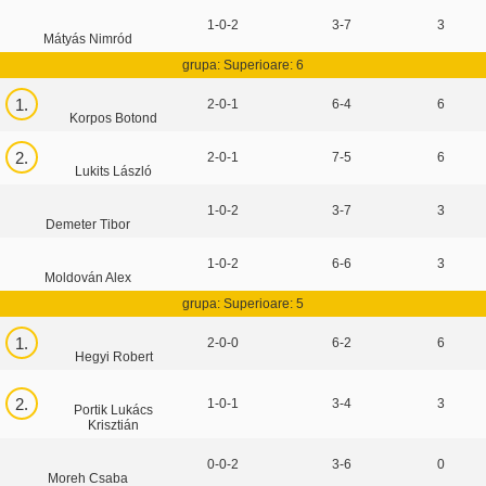
1-0-2
3-7
3
Mátyás Nimród
grupa: Superioare: 6
1.
2-0-1
6-4
6
Korpos Botond
2.
2-0-1
7-5
6
Lukits László
1-0-2
3-7
3
Demeter Tibor
1-0-2
6-6
3
Moldován Alex
grupa: Superioare: 5
1.
2-0-0
6-2
6
Hegyi Robert
2.
1-0-1
3-4
3
Portik Lukács
Krisztián
0-0-2
3-6
0
Moreh Csaba