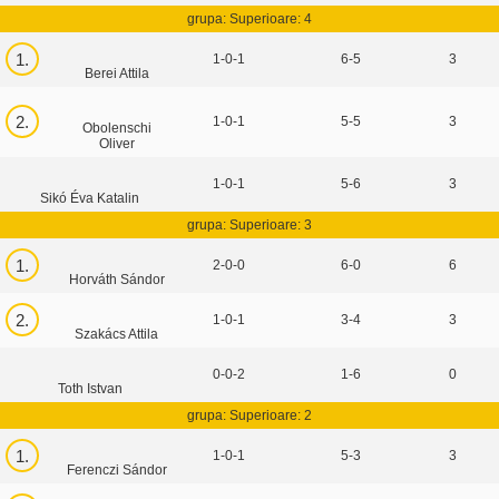
grupa: Superioare: 4
1.
1-0-1
6-5
3
Berei Attila
2.
1-0-1
5-5
3
Obolenschi
Oliver
1-0-1
5-6
3
Sikó Éva Katalin
grupa: Superioare: 3
1.
2-0-0
6-0
6
Horváth Sándor
2.
1-0-1
3-4
3
Szakács Attila
0-0-2
1-6
0
Toth Istvan
grupa: Superioare: 2
1.
1-0-1
5-3
3
Ferenczi Sándor