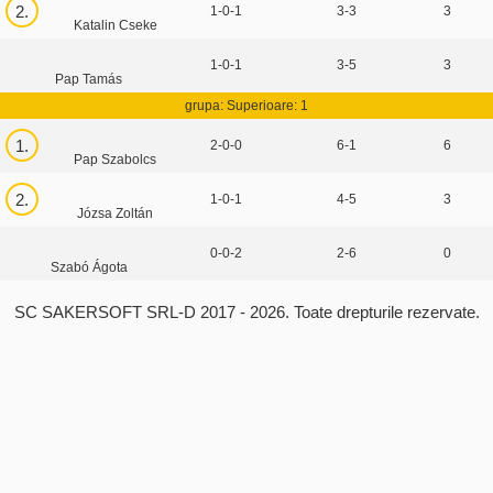
2.
1-0-1
3-3
3
Katalin Cseke
1-0-1
3-5
3
Pap Tamás
grupa: Superioare: 1
1.
2-0-0
6-1
6
Pap Szabolcs
2.
1-0-1
4-5
3
Józsa Zoltán
0-0-2
2-6
0
Szabó Ágota
SC SAKERSOFT SRL-D
2017 - 2026. Toate drepturile rezervate.