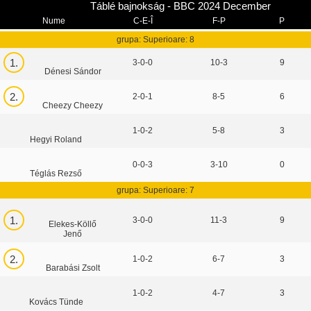
Táblé bajnokság - BBC 2024 December
Nume
C-E-Î
F-P
P
grupa: Superioare: 8
1.
3-0-0
10-3
9
Dénesi Sándor
2.
2-0-1
8-5
6
Cheezy Cheezy
1-0-2
5-8
3
Hegyi Roland
0-0-3
3-10
0
Téglás Rezső
grupa: Superioare: 7
1.
3-0-0
11-3
9
Elekes-Köllő
Jenő
2.
1-0-2
6-7
3
Barabási Zsolt
1-0-2
4-7
3
Kovács Tünde