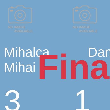
Mihalca
Da
Fina
Mihai
3
1