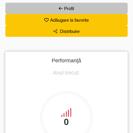
Profil
Adăugare la favorite
Distribuire
Performanţă
Anul trecut:
0