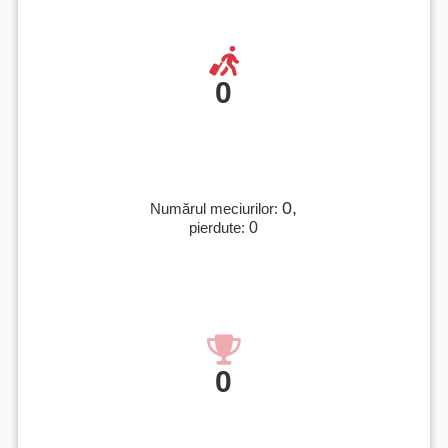
0
0,
Numărul meciurilor:
pierdute:
0
0