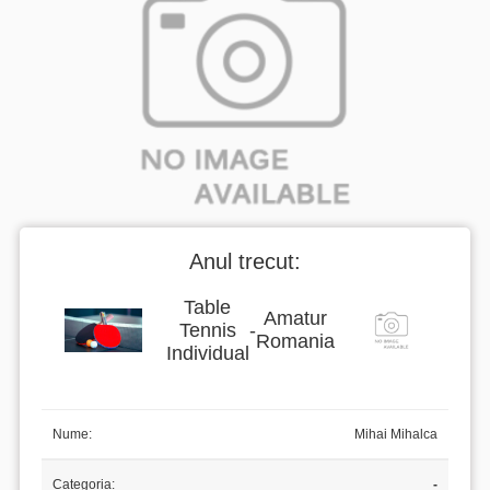
Anul trecut:
Table
Amatur
Tennis
-
Romania
Individual
Nume:
Mihai Mihalca
Categoria:
-