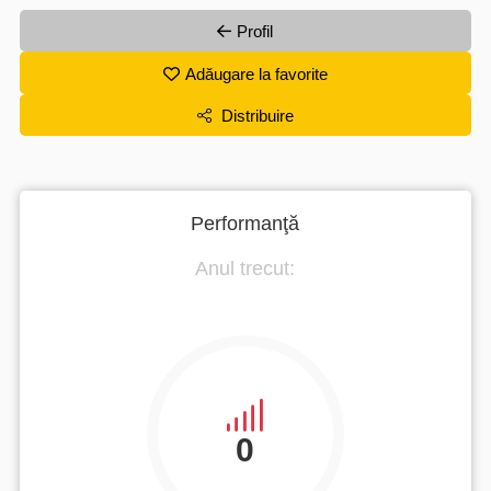
Profil
Adăugare la favorite
Distribuire
Performanţă
Anul trecut:
0