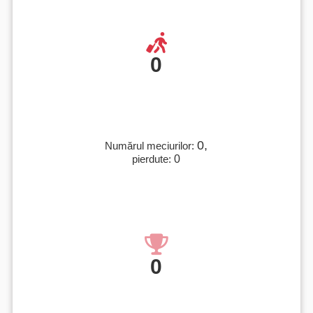
0
0,
Numărul meciurilor:
pierdute:
0
0