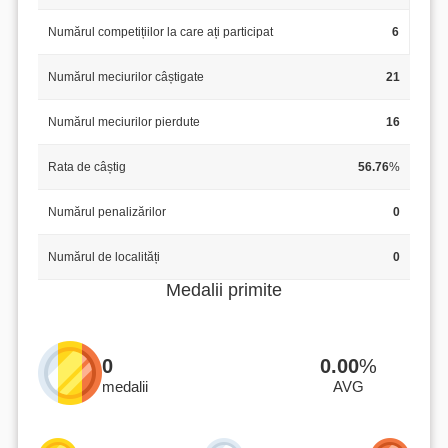
Numărul competițiilor la care ați participat
6
Numărul meciurilor câștigate
21
Numărul meciurilor pierdute
16
Rata de câștig
56.76
%
Numărul penalizărilor
0
Numărul de localități
0
Medalii primite
0
0.00
%
medalii
AVG