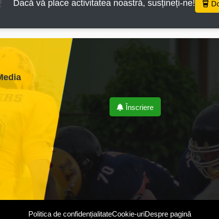
Dacă vă place activitatea noastră, susțineți-ne!
D
Media
Înscriere
Politica de confidențialitate
Cookie-uri
Despre pagină