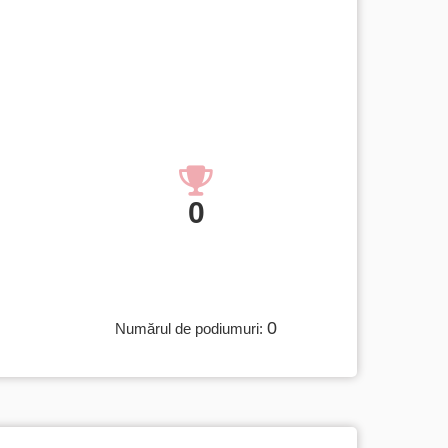
0
0
Numărul de podiumuri: