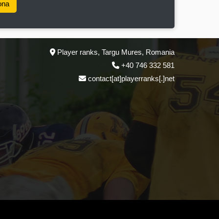
ona
Player ranks, Targu Mures, Romania
+40 746 332 581
contact[at]playerranks[.]net