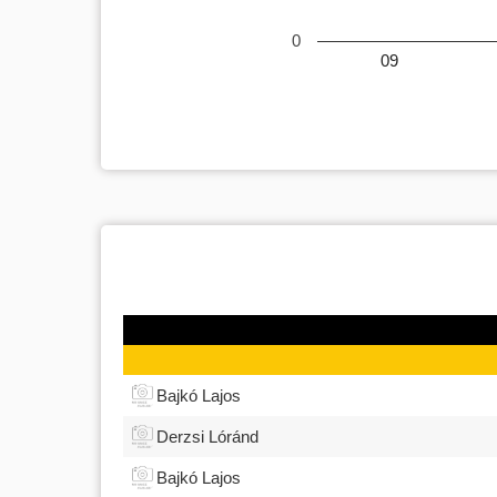
0
09
Bajkó Lajos
Derzsi Lóránd
Bajkó Lajos