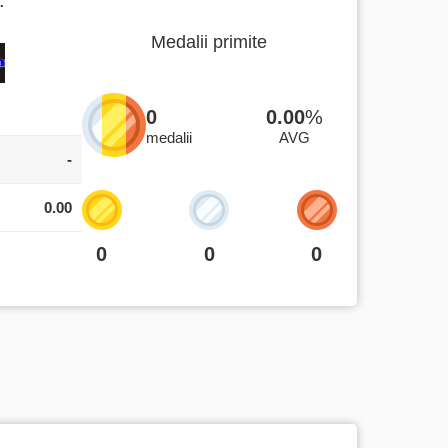
Medalii primite
0
0.00
%
medalii
AVG
-
0.00
0
0
0