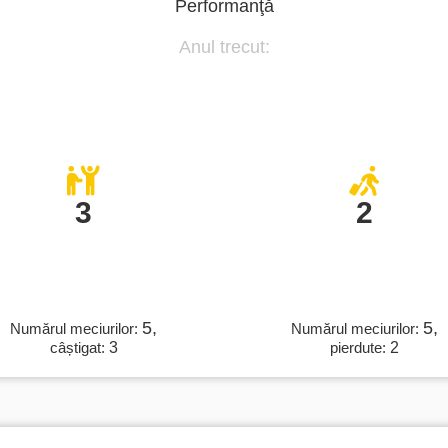
Performanţă
Anul trecut:
3
2
5,
5,
Numărul meciurilor:
Numărul meciurilor:
câștigat:
3
pierdute:
2