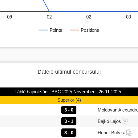
09
02
02
03
Points
Positions
Datele ultimul concursului
Táblé bajnokság - BBC 2025 November - 26-11-2025 -
Superior (4)
3 - 0
Moldovan Alexandr
3 - 1
Bajkó Lajos
3 - 0
Hunor Butyka