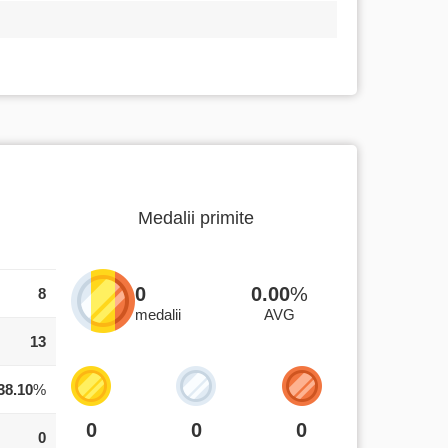
Medalii primite
0
0.00
%
8
medalii
AVG
13
38.10
%
0
0
0
0