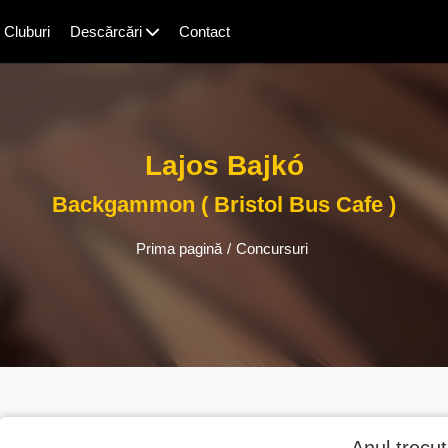
Cluburi
Descărcări
Contact
Lajos Bajkó
Backgammon ( Bristol Bus Cafe )
Prima pagină
/
Concursuri
Anul trecut