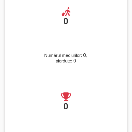
0
0,
Numărul meciurilor:
pierdute:
0
0