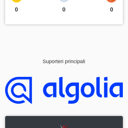
0
0
0
Suporteri principali