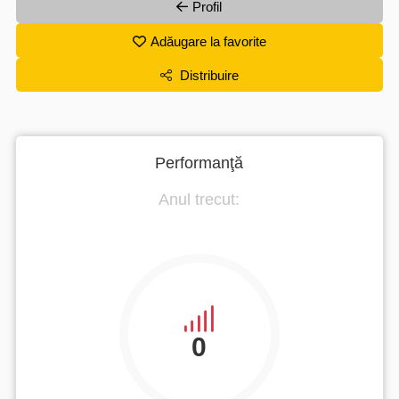
Profil
Adăugare la favorite
Distribuire
Performanţă
Anul trecut:
0