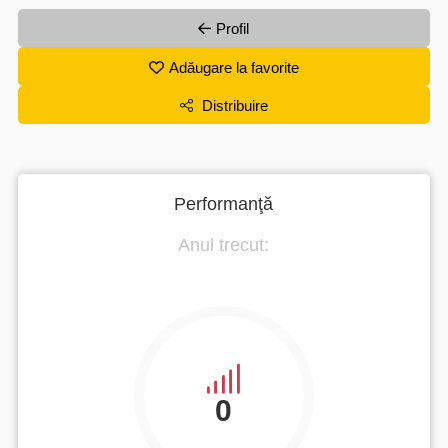
Profil
Adăugare la favorite
Distribuire
Performanţă
Anul trecut:
0