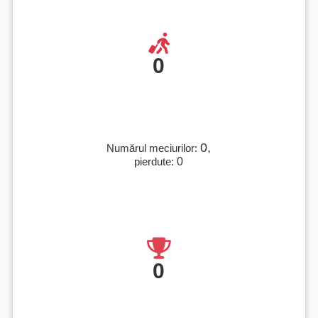
0
0,
Numărul meciurilor:
pierdute:
0
0