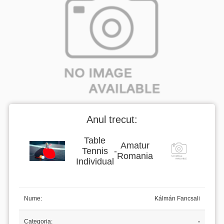
Anul trecut:
Table
Amatur
Tennis
-
Romania
Individual
Nume:
Kálmán Fancsali
Categoria:
-