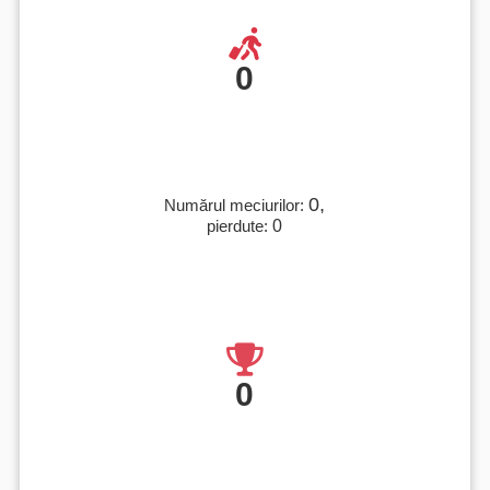
0
0,
Numărul meciurilor:
pierdute:
0
0