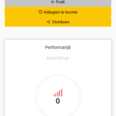
Profil
Adăugare la favorite
Distribuire
Performanţă
Anul trecut:
0