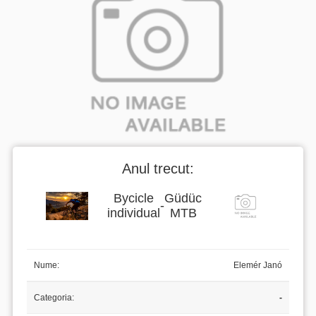
Anul trecut:
Bycicle
Güdüc
-
individual
MTB
Nume:
Elemér Janó
Categoria:
-