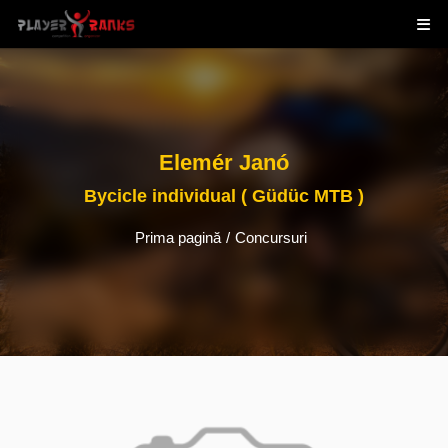
Elemér Janó
Bycicle individual ( Güdüc MTB )
Prima pagină
/
Concursuri