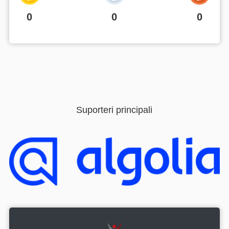
0
0
0
Suporteri principali