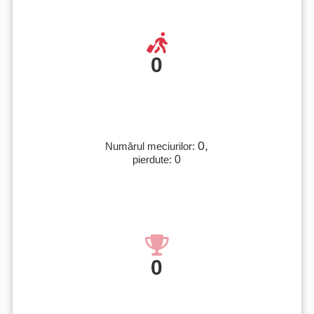
0
0,
Numărul meciurilor:
pierdute:
0
0