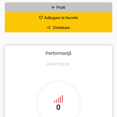
Profil
Adăugare la favorite
Distribuire
Performanţă
Anul trecut:
0