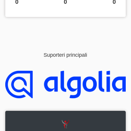
0
0
0
Suporteri principali