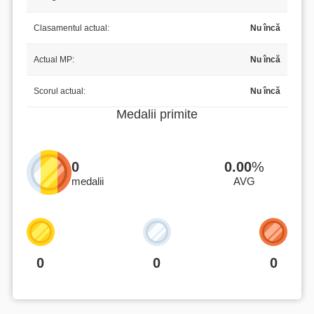
Clasamentul actual:
Nu încă
Actual MP:
Nu încă
Scorul actual:
Nu încă
Medalii primite
0
0.00
%
medalii
AVG
0
0
0