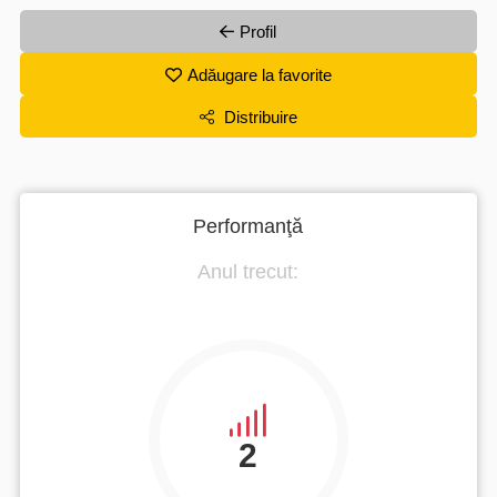
Profil
Adăugare la favorite
Distribuire
Performanţă
Anul trecut:
2