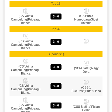
Top 16
(CS Vointa
(CS Burza
3 - 0
Campulung)Pribeagu
Hunedoara)Gidei
Bianca
Antonia
Top 32
(CS Vointa
3 - 0
Campulung)Pribeagu
Bianca
Superior (1)
(CS Vointa
3 - 0
(SCM Zalau)Nagy
Campulung)Pribeagu
Dóra
Bianca
(CS Vointa
3 - 0
(CSS 1
Campulung)Pribeagu
Bucuresti)Sufaru Irina
Bianca
(CS Vointa
3 - 0
(CSS Slatina)Pislan
Campulung)Pribeagu
Evelin