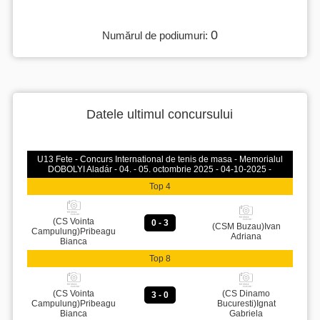
0
Numărul de podiumuri:
Datele ultimul concursului
U13 Fete - Concurs International de tenis de masa - Memorialul
DOBOLYI Aladár - 04. - 05. octombrie 2025 - 04-10-2025 -
Top 4
(CS Vointa
0 - 3
(CSM Buzau)Ivan
Campulung)Pribeagu
Adriana
Bianca
Top 8
(CS Vointa
(CS Dinamo
3 - 0
Campulung)Pribeagu
Bucuresti)Ignat
Bianca
Gabriela