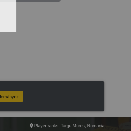
dományoz
Player ranks, Targu Mures, Romania