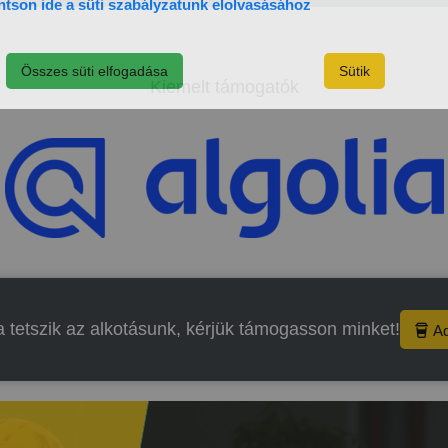
ntson ide a süti szabályzatunk elolvasásához
Összes süti elfogadása
Sütik
Kiemelt támogatók
 tetszik az alkotásunk, kérjük támogasson minket!
A