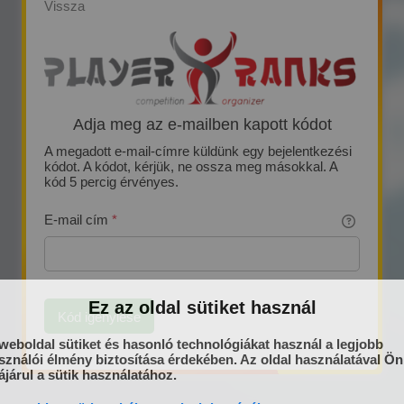
Vissza
Adja meg az e-mailben kapott kódot
A megadott e-mail-címre küldünk egy bejelentkezési
kódot. A kódot, kérjük, ne ossza meg másokkal. A
kód 5 percig érvényes.
E-mail cím
*
Ez az oldal sütiket használ
Kód igénylése
weboldal sütiket és hasonló technológiákat használ a legjobb
sználói élmény biztosítása érdekében. Az oldal használatával Ön
járul a sütik használatához.