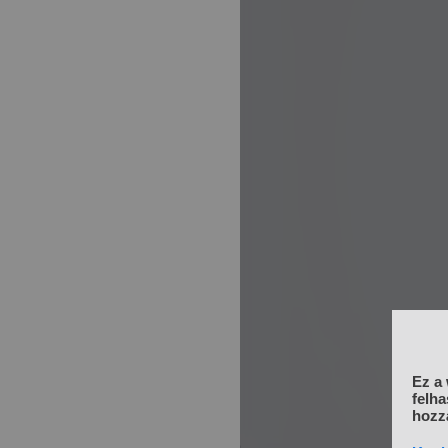
Ez a 
felha
hozzá