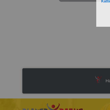
Katti
Ha