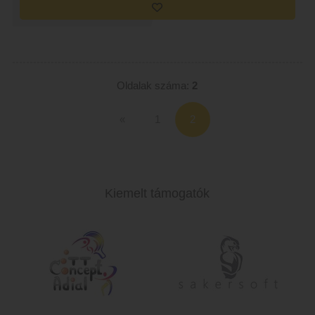
Oldalak száma:
2
«
1
Kiemelt támogatók