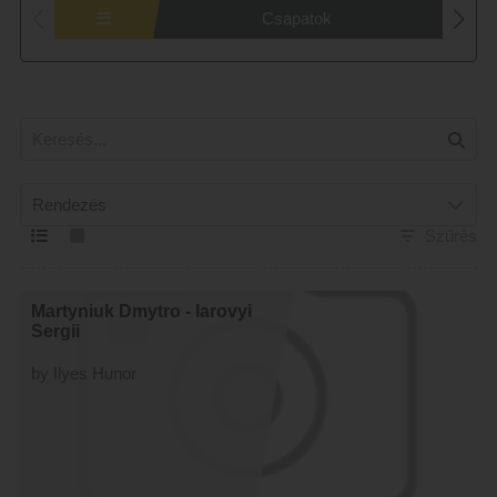
Csapatok
Rendezés
Szűrés
Martyniuk Dmytro - Iarovyi
Sergii
by Ilyes Hunor