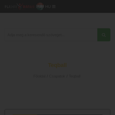
HU
Teqball
Főoldal
/
Csapatok
/
Teqball