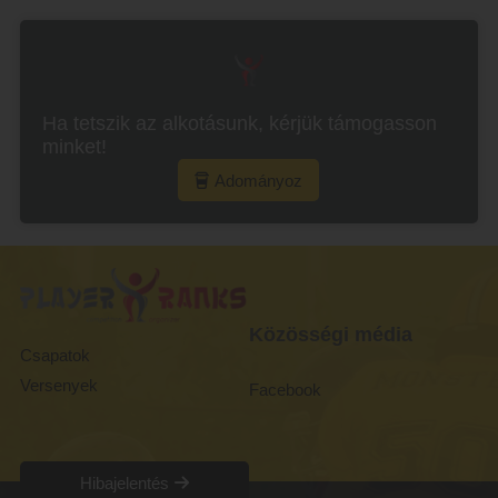
Ha tetszik az alkotásunk, kérjük támogasson
minket!
Adományoz
Közösségi média
Csapatok
Versenyek
Facebook
Hibajelentés