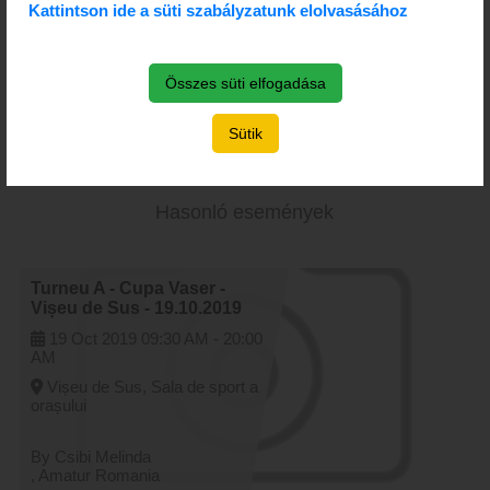
Kattintson ide a süti szabályzatunk elolvasásához
Letöltés
Összes süti elfogadása
Kategóriák
Sütik
Versenyek, Rendezvények
(121)
Hasonló események
Turneu A - Cupa Vaser -
Vișeu de Sus - 19.10.2019
19 Oct 2019
09:30 AM -
20:00
AM
Vișeu de Sus, Sala de sport a
orașului
By Csibi Melinda
, Amatur Romania