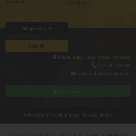
Versenyek
Facebook
Hibajelentés
Sütik
Player ranks, Targu Mures, Romania
+40 746 332 581
contact[at]playerranks[.]net
Feliratkozás
Adatvédelem
Cookie-k avagy Sütik
Az oldalról
SC SAKERSOFT SRL-D
2017 - 2026. Minden jog fenntartva.