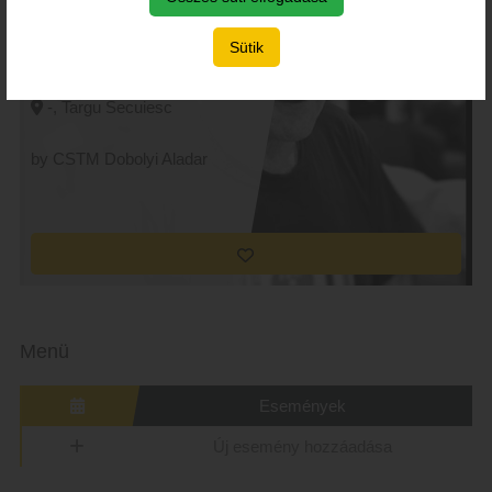
Memorial DOBOLYI Aladár
- 05. noiembrie 2022
Sütik
2022-11-05 -
2022-11-06
-, Targu Secuiesc
by CSTM Dobolyi Aladar
Menü
Események
Új esemény hozzáadása