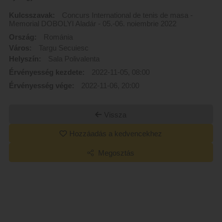
Kulcsszavak:
Concurs International de tenis de masa -
Memorial DOBOLYI Aladár - 05.-06. noiembrie 2022
Ország:
Románia
Város:
Targu Secuiesc
Helyszín:
Sala Polivalenta
Érvényesség kezdete:
2022-11-05, 08:00
Érvényesség vége:
2022-11-06, 20:00
Vissza
Hozzáadás a kedvencekhez
Megosztás