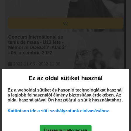
Concurs International de
tenis de masa - U13 fete -
Memorial DOBOLYI Aladár
- 05. noiembrie 2022
2022-11-05 -
2022-11-06
-, Targu Secuiesc
Ez az oldal sütiket használ
by CSTM Dobolyi Aladar
Ez a weboldal sütiket és hasonló technológiákat használ
a legjobb felhasználói élmény biztosítása érdekében. Az
oldal használatával Ön hozzájárul a sütik használatához.
Kattintson ide a süti szabályzatunk elolvasásához
Concurs International de
tenis de masa - U15 fete -
Összes süti elfogadása