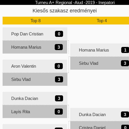
Turneu A+ Regional -Aiud -2019 - Inepatori
Kiesős szakasz eredményei
Top 8
Top 4
Pop Dan Cristian
0
Homana Marius
3
Homana Marius
1
Sirbu Vlad
3
Aron Valentin
0
Sirbu Vlad
3
Dunka Dacian
3
Layis Rita
0
Dunka Dacian
3
Cristea Daniel
0