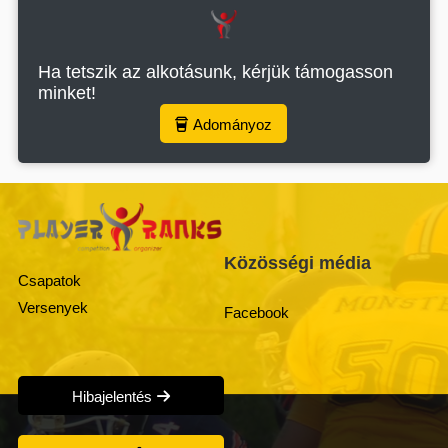
Ha tetszik az alkotásunk, kérjük támogasson
minket!
Adományoz
Közösségi média
Csapatok
Versenyek
Facebook
Hibajelentés