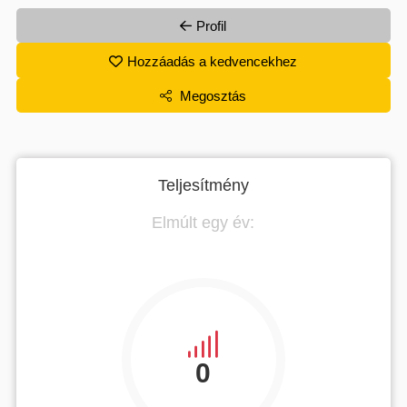
Profil
Hozzáadás a kedvencekhez
Megosztás
Teljesítmény
Elmúlt egy év:
0