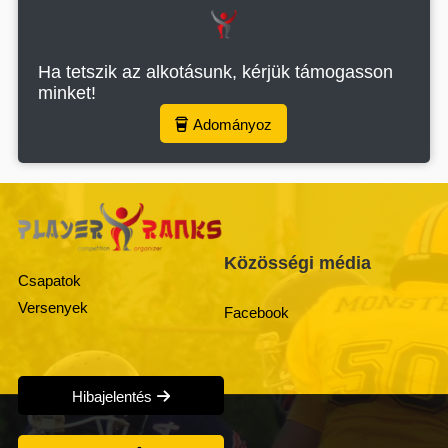
Ha tetszik az alkotásunk, kérjük támogasson
minket!
Adományoz
Közösségi média
Csapatok
Versenyek
Facebook
Hibajelentés