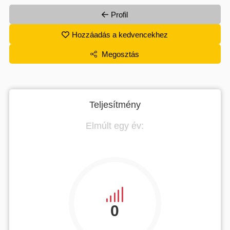
Profil
Hozzáadás a kedvencekhez
Megosztás
Teljesítmény
Elmúlt egy év:
0