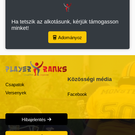
Ha tetszik az alkotásunk, kérjük támogasson
minket!
Adományoz
Közösségi média
Csapatok
Versenyek
Facebook
Hibajelentés