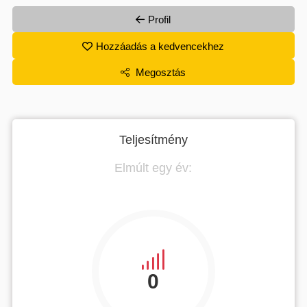
Profil
Hozzáadás a kedvencekhez
Megosztás
Teljesítmény
Elmúlt egy év:
0