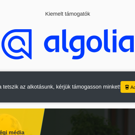
Kiemelt támogatók
 tetszik az alkotásunk, kérjük támogasson minket!
A
égi média