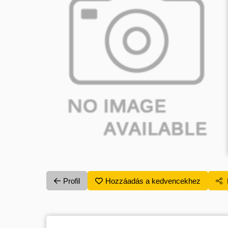
Profil
Hozzáadás a kedvencekhez