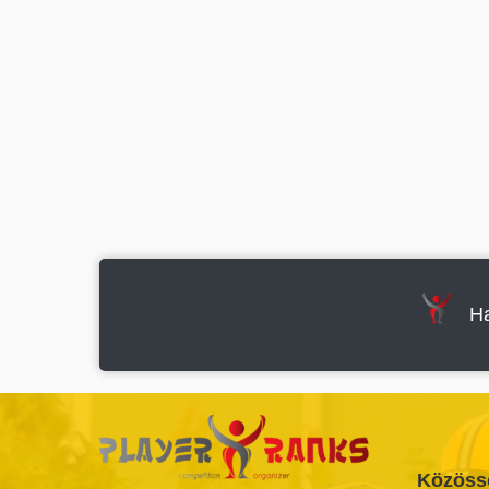
Ha
Közöss