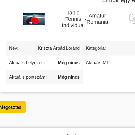
Table
Amatur
Tennis
-
Romania
Individual
Név:
Kriszta Árpád Lóránd
Kategória:
Aktuális helyezés:
Még nincs
Aktuális MP:
Aktuális pontszám:
Még nincs
Megosztás