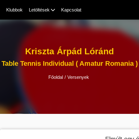
Klubbok
Letöltések
Kapcsolat
Kriszta Árpád Lóránd
Table Tennis Individual ( Amatur Romania )
Főoldal
/
Versenyek
Elmúlt egy é