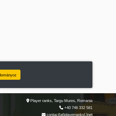
dományoz
Player ranks, Targu Mures, Romania
+40 746 332 581
contact[at]playerranks[.]net