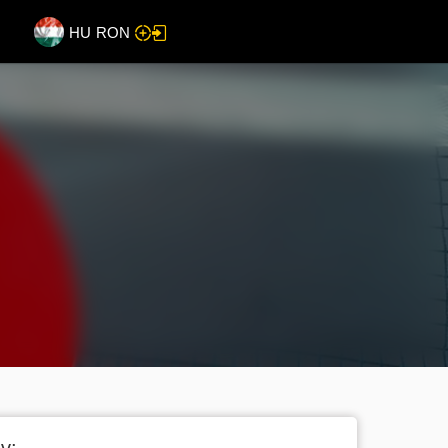
HU
RON
v: