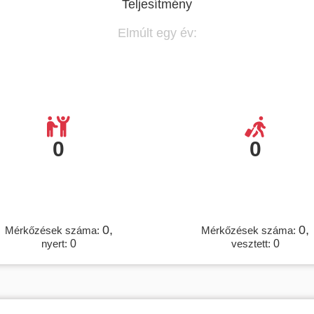
Teljesítmény
Elmúlt egy év:
0
0
0,
0,
Mérkőzések száma:
Mérkőzések száma:
nyert:
0
vesztett:
0