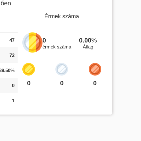
dően
Érmek száma
0
0.00
%
47
érmek száma
Átlag
72
39.50
%
0
0
0
0
1