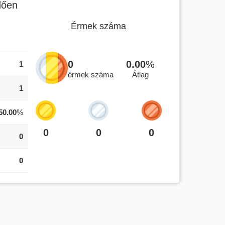
dően
Érmek száma
0
0.00
%
1
érmek száma
Átlag
1
50.00
%
0
0
0
0
0