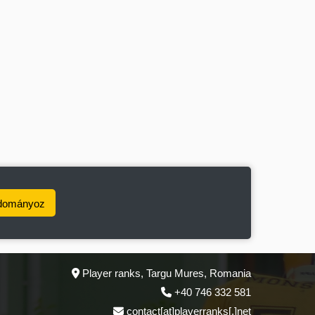
dományoz
Player ranks, Targu Mures, Romania
+40 746 332 581
contact[at]playerranks[.]net