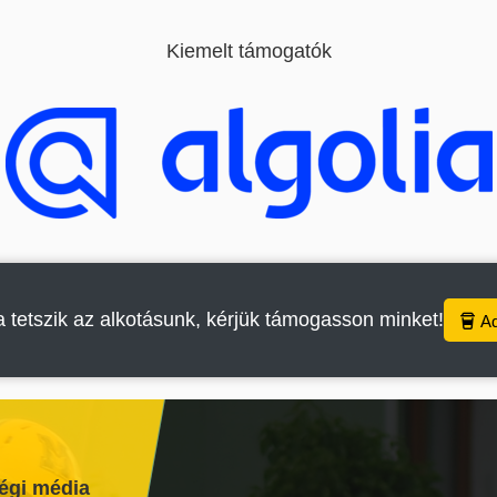
Kiemelt támogatók
 tetszik az alkotásunk, kérjük támogasson minket!
A
égi média