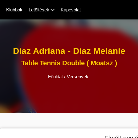
Klubbok
Letöltések
Kapcsolat
Diaz Adriana - Diaz Melanie
Table Tennis Double ( Moatsz )
Főoldal
/
Versenyek
Elmúlt egy é