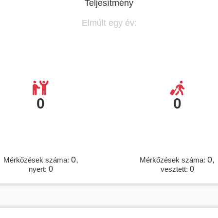
Teljesítmény
Elmúlt egy év:
0
0
0,
0,
Mérkőzések száma:
Mérkőzések száma:
nyert:
0
vesztett:
0