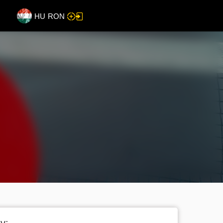
HU
RON
v: