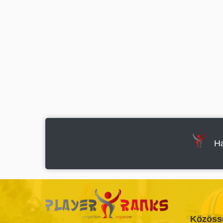
Ha
Közöss