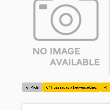
Profil
Hozzáadás a kedvencekhez