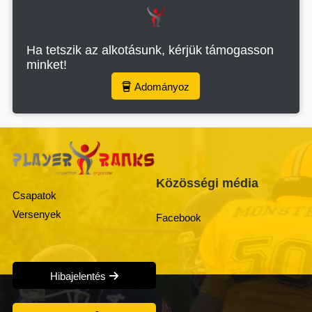
Ha tetszik az alkotásunk, kérjük támogasson
minket!
Adományoz
Közösségi média
Csapatok
Versenyek
Facebook
Hibajelentés