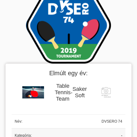
Elmúlt egy év:
Table
Saker
Tennis
-
Soft
Team
Név:
DVSERO 74
Kategória:
-