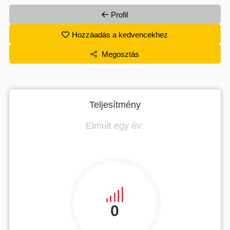
Profil
Hozzáadás a kedvencekhez
Megosztás
Teljesítmény
Elmúlt egy év:
0