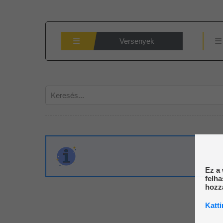
Versenyek
Elérhető
Kategóriák
Asztali játékok
(2)
Ez a 
felha
hozzá
Gokárt
(0)
Katti
Kártya játékok
(1)