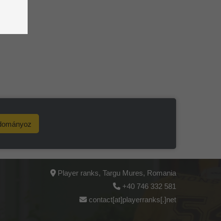
dományoz
Player ranks, Targu Mures, Romania
+40 746 332 581
contact[at]playerranks[.]net