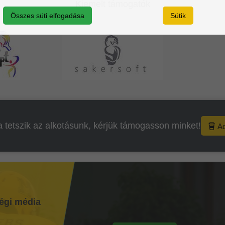
Kiemelt támogatók
Összes süti elfogadása
Sütik
 tetszik az alkotásunk, kérjük támogasson minket!
A
égi média