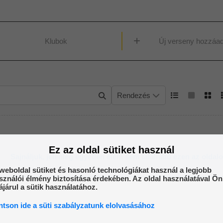
Klubok
Új verseny hozzáa
Rendezés
Ár
Ez az oldal sütiket használ
Sajnáljuk, jelenleg egyetlen elem sem található ezen az oldal
weboldal sütiket és hasonló technológiákat használ a legjobb
sználói élmény biztosítása érdekében. Az oldal használatával Ön
járul a sütik használatához.
ntson ide a süti szabályzatunk elolvasásához