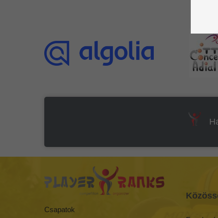
Kocsma játékok
(115)
Labda játékok
(603)
Mindenki mindenki
ellen csapatos
(0)
Mindenki mindenki
ellen egyéni
(127)
Tábla játékok
(55)
Ha
Tollas Csapatos
(0)
Tollas Egyéni
(0)
Úszás
(0)
Közöss
Videójátékok
(0)
Csapatok