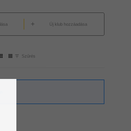
dása
Új klub hozzáadása
Szűrés
on