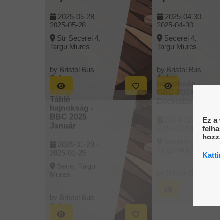
2025-05-28 -
2025-04-30 -
2025-05-28
2025-04-30
Str Secerei 4,
Secerei 4,
Targu Mures
Targu Mures
by Bristol Bus
by Bristol Bus
Cafe
Cafe
Táblé
Táblé
bajnokság -
bajnokság -
Ez a 
BBC 2025
BBC 2024
felha
Január
December
hozzá
2025-01-29 -
2024-12-18 -
Katti
2025-01-29
2024-12-18
Sece, Targu
Secerei 4,
Mures
Targu Mures
by Bristol Bus
by Bristol Bus
Cafe
Cafe