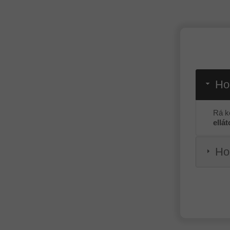
Hog
Rá ke
ellá
Hog