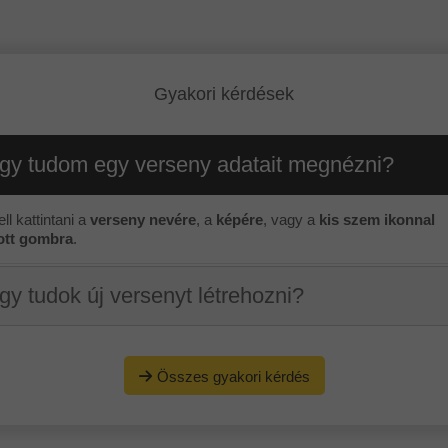
Gyakori kérdések
y tudom egy verseny adatait megnézni?
ll kattintani a
verseny nevére
, a
képére
, vagy a
kis szem ikonnal
tott gombra
.
y tudok új versenyt létrehozni?
Összes gyakori kérdés