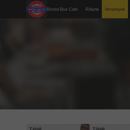
Bristol Bus Cafe
Rólunk
Versenyek
Táblé
Táblé