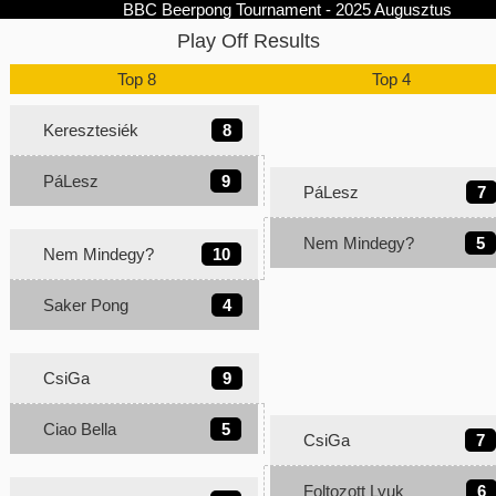
BBC Beerpong Tournament - 2025 Augusztus
Play Off Results
Top 8
Top 4
Keresztesiék
8
PáLesz
9
PáLesz
7
Nem Mindegy?
5
Nem Mindegy?
10
Saker Pong
4
CsiGa
9
Ciao Bella
5
CsiGa
7
Foltozott Lyuk
6