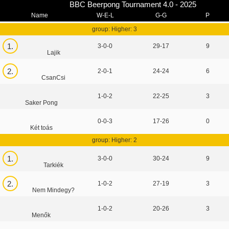
BBC Beerpong Tournament 4.0 - 2025
Name
W-E-L
G-G
P
group: Higher: 3
1.
3-0-0
29-17
9
Lajik
2.
2-0-1
24-24
6
CsanCsi
1-0-2
22-25
3
Saker Pong
0-0-3
17-26
0
Két toás
group: Higher: 2
1.
3-0-0
30-24
9
Tarkiék
2.
1-0-2
27-19
3
Nem Mindegy?
1-0-2
20-26
3
Menők