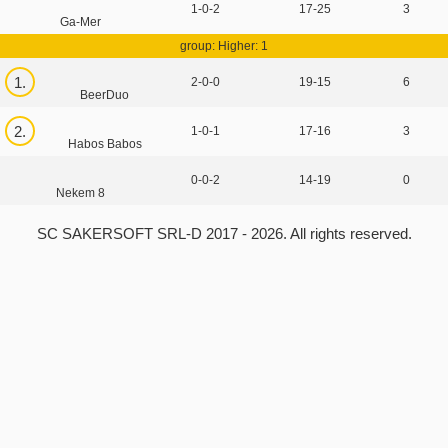
1-0-2
17-25
3
Ga-Mer
group: Higher: 1
1.
2-0-0
19-15
6
BeerDuo
2.
1-0-1
17-16
3
Habos Babos
0-0-2
14-19
0
Nekem 8
SC SAKERSOFT SRL-D
2017 - 2026. All rights reserved.