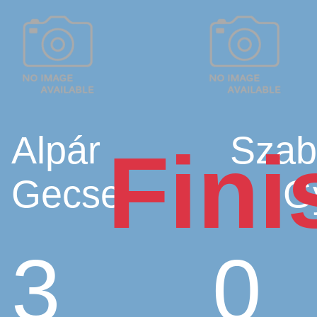
Alpár
Szab
Fini
Gecse
Gy
3
0